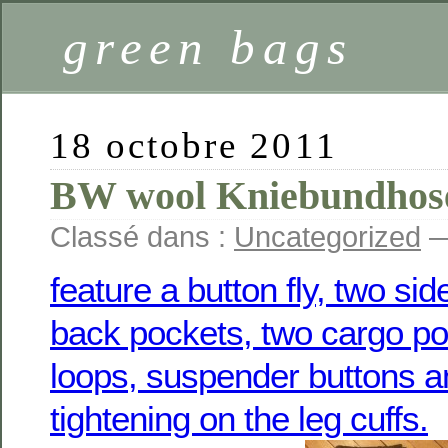
green bags
18 octobre 2011
BW wool Kniebundhos
Classé dans :
Uncategorized
—
feature a button fly, two si
back pockets, two cargo po
loops, suspender buttons a
tightening on the leg cuffs.